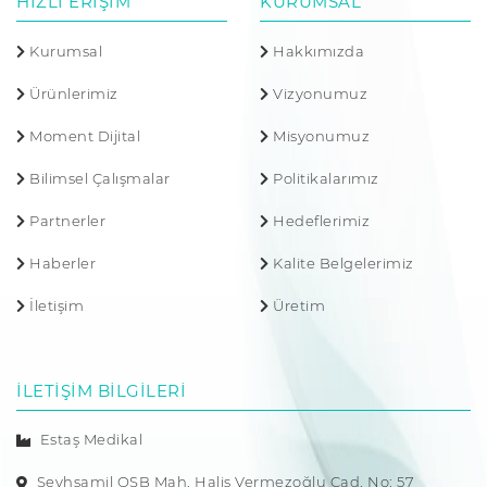
HIZLI ERİŞİM
KURUMSAL
Kurumsal
Hakkımızda
Ürünlerimiz
Vizyonumuz
Moment Dijital
Misyonumuz
Bilimsel Çalışmalar
Politikalarımız
Partnerler
Hedeflerimiz
Haberler
Kalite Belgelerimiz
İletişim
Üretim
İLETİŞİM BİLGİLERİ
Estaş Medikal
Şeyhşamil OSB Mah. Halis Vermezoğlu Cad. No: 57